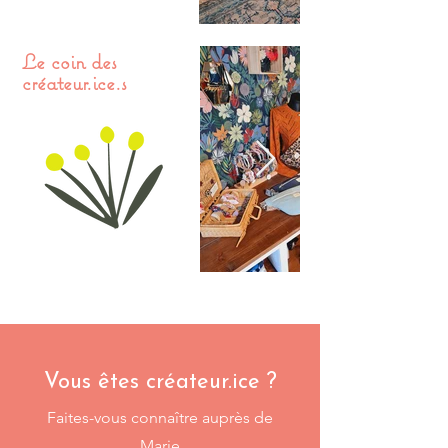
Le coin des
créateur.ice.s
Vous êtes créateur.ice ?
Faites-vous connaître auprès de
Marie