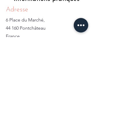
Adresse
6 Place du Marché,
44 160 Pontchâteau
France
Contact
02 51 76 29 59
froufrouetcompagnie@live.fr
Formulaire de contact
Heures d'ouverture
Mer - Sam
9h30* -13 h 14h-18h30
Dim - Mar
Fermé